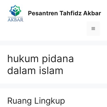
Langsung
ke
Pesantren Tahfidz Akbar
isi
Menu
hukum pidana
dalam islam
Ruang Lingkup