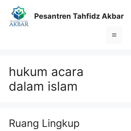
Langsung
ke
Pesantren Tahfidz Akbar
isi
Menu
hukum acara
dalam islam
Ruang Lingkup