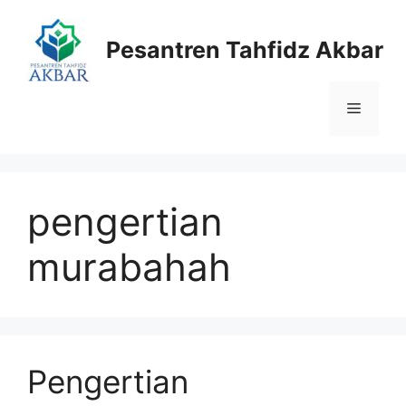
Langsung
ke
Pesantren Tahfidz Akbar
isi
Menu
pengertian
murabahah
Pengertian