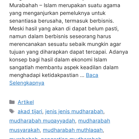
Murabahah – Islam merupakan suatu agama
yang menganjurkan pemeluknya untuk
senantiasa berusaha, termasuk berbisnis.
Meski hasil yang akan di dapat belum pasti,
namun dalam berbisnis seseorang harus
merencanakan sesuatu sebaik mungkin agar
tujuan yang diharapkan dapat tercapai. Adanya
konsep bagi hasil dalam ekonomi Islam
sangatlah membantu aspek keadilan dalam
menghadapi ketidakpastian …
Baca
Selengkapnya
Kategori
Artikel
Tag
akad tijari
,
jenis jenis mudharabah
,
mudharabah muqayyadah
,
mudharabah
musyarakah
,
mudharabah muthlaqah
,