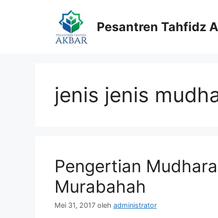
Langsung
ke
Pesantren Tahfidz 
isi
jenis jenis mudh
Pengertian Mudhar
Murabahah
Mei 31, 2017
oleh
administrator