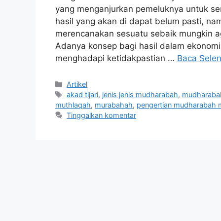
yang menganjurkan pemeluknya untuk sen
hasil yang akan di dapat belum pasti, n
merencanakan sesuatu sebaik mungkin ag
Adanya konsep bagi hasil dalam ekonomi
menghadapi ketidakpastian …
Baca Sele
Kategori
Artikel
Tag
akad tijari
,
jenis jenis mudharabah
,
mudharaba
muthlaqah
,
murabahah
,
pengertian mudharabah 
Tinggalkan komentar