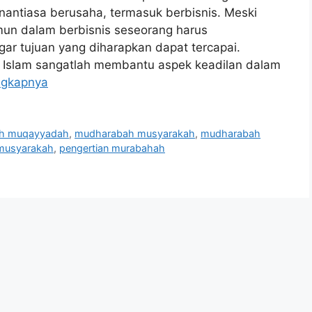
antiasa berusaha, termasuk berbisnis. Meski
amun dalam berbisnis seseorang harus
ar tujuan yang diharapkan dapat tercapai.
 Islam sangatlah membantu aspek keadilan dalam
ngkapnya
h muqayyadah
,
mudharabah musyarakah
,
mudharabah
musyarakah
,
pengertian murabahah