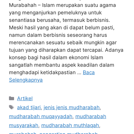
Murabahah – Islam merupakan suatu agama
yang menganjurkan pemeluknya untuk
senantiasa berusaha, termasuk berbisnis.
Meski hasil yang akan di dapat belum pasti,
namun dalam berbisnis seseorang harus
merencanakan sesuatu sebaik mungkin agar
tujuan yang diharapkan dapat tercapai. Adanya
konsep bagi hasil dalam ekonomi Islam
sangatlah membantu aspek keadilan dalam
menghadapi ketidakpastian …
Baca
Selengkapnya
Kategori
Artikel
Tag
akad tijari
,
jenis jenis mudharabah
,
mudharabah muqayyadah
,
mudharabah
musyarakah
,
mudharabah muthlaqah
,