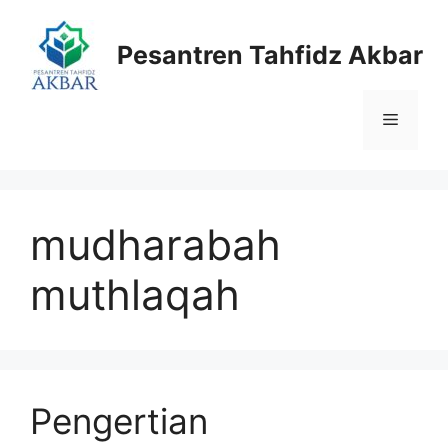
Langsung
ke
Pesantren Tahfidz Akbar
isi
Menu
mudharabah
muthlaqah
Pengertian