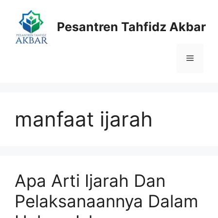
Langsung
ke
Pesantren Tahfidz Akbar
isi
Menu
manfaat ijarah
Apa Arti Ijarah Dan
Pelaksanaannya Dalam