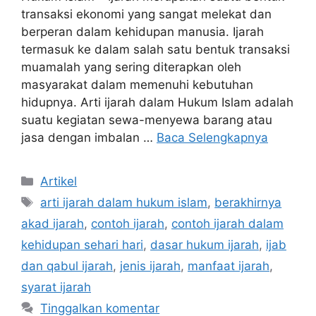
transaksi ekonomi yang sangat melekat dan
berperan dalam kehidupan manusia. Ijarah
termasuk ke dalam salah satu bentuk transaksi
muamalah yang sering diterapkan oleh
masyarakat dalam memenuhi kebutuhan
hidupnya. Arti ijarah dalam Hukum Islam adalah
suatu kegiatan sewa-menyewa barang atau
jasa dengan imbalan …
Baca Selengkapnya
Kategori
Artikel
Tag
arti ijarah dalam hukum islam
,
berakhirnya
akad ijarah
,
contoh ijarah
,
contoh ijarah dalam
kehidupan sehari hari
,
dasar hukum ijarah
,
ijab
dan qabul ijarah
,
jenis ijarah
,
manfaat ijarah
,
syarat ijarah
Tinggalkan komentar