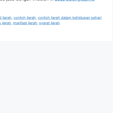
 ijarah
,
contoh ijarah
,
contoh ijarah dalam kehidupan sehari
s ijarah
,
manfaat ijarah
,
syarat ijarah