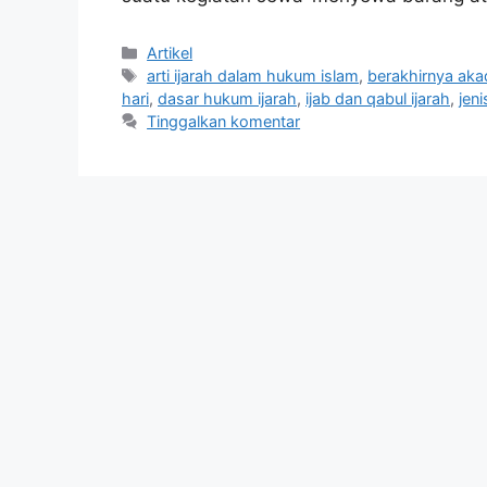
Kategori
Artikel
Tag
arti ijarah dalam hukum islam
,
berakhirnya akad
hari
,
dasar hukum ijarah
,
ijab dan qabul ijarah
,
jeni
Tinggalkan komentar