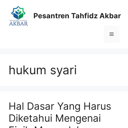
Langsung
ke
Pesantren Tahfidz Akbar
isi
Menu
hukum syari
Hal Dasar Yang Harus
Diketahui Mengenai