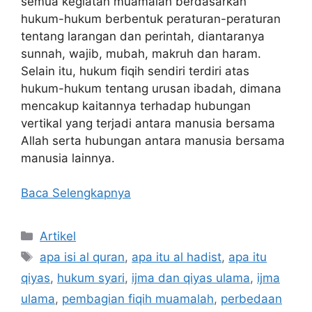
semua kegiatan muamalah berdasarkan
hukum-hukum berbentuk peraturan-peraturan
tentang larangan dan perintah, diantaranya
sunnah, wajib, mubah, makruh dan haram.
Selain itu, hukum fiqih sendiri terdiri atas
hukum-hukum tentang urusan ibadah, dimana
mencakup kaitannya terhadap hubungan
vertikal yang terjadi antara manusia bersama
Allah serta hubungan antara manusia bersama
manusia lainnya.
Baca Selengkapnya
Kategori
Artikel
Tag
apa isi al quran
,
apa itu al hadist
,
apa itu
qiyas
,
hukum syari
,
ijma dan qiyas ulama
,
ijma
ulama
,
pembagian fiqih muamalah
,
perbedaan