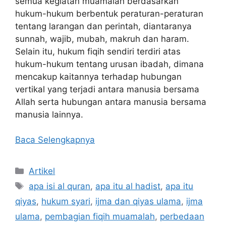
semua kegiatan muamalah berdasarkan
hukum-hukum berbentuk peraturan-peraturan
tentang larangan dan perintah, diantaranya
sunnah, wajib, mubah, makruh dan haram.
Selain itu, hukum fiqih sendiri terdiri atas
hukum-hukum tentang urusan ibadah, dimana
mencakup kaitannya terhadap hubungan
vertikal yang terjadi antara manusia bersama
Allah serta hubungan antara manusia bersama
manusia lainnya.
Baca Selengkapnya
Kategori
Artikel
Tag
apa isi al quran
,
apa itu al hadist
,
apa itu
qiyas
,
hukum syari
,
ijma dan qiyas ulama
,
ijma
ulama
,
pembagian fiqih muamalah
,
perbedaan