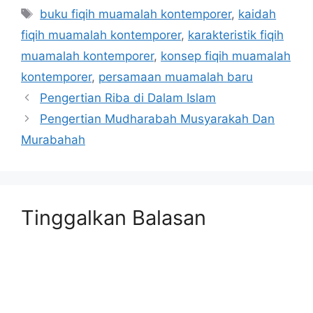
Tag
buku fiqih muamalah kontemporer
,
kaidah
fiqih muamalah kontemporer
,
karakteristik fiqih
muamalah kontemporer
,
konsep fiqih muamalah
kontemporer
,
persamaan muamalah baru
Pengertian Riba di Dalam Islam
Pengertian Mudharabah Musyarakah Dan
Murabahah
Tinggalkan Balasan