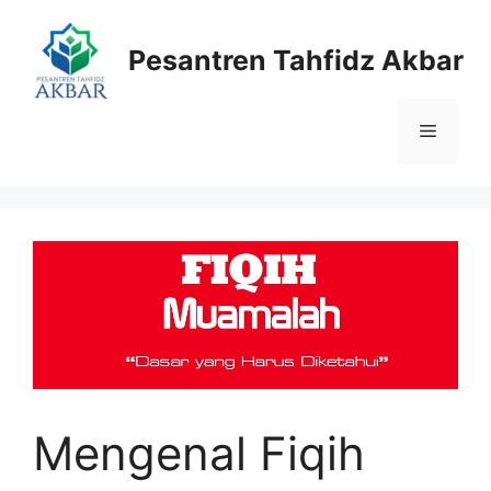
Langsung
ke
Pesantren Tahfidz Akbar
isi
Menu
Mengenal Fiqih