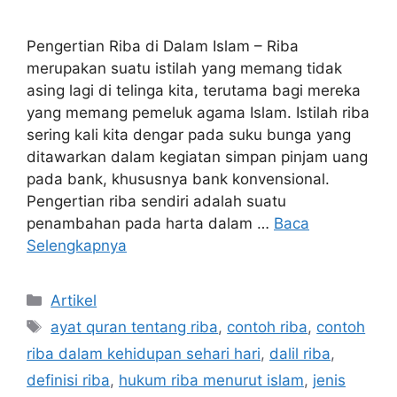
Pengertian Riba di Dalam Islam – Riba
merupakan suatu istilah yang memang tidak
asing lagi di telinga kita, terutama bagi mereka
yang memang pemeluk agama Islam. Istilah riba
sering kali kita dengar pada suku bunga yang
ditawarkan dalam kegiatan simpan pinjam uang
pada bank, khususnya bank konvensional.
Pengertian riba sendiri adalah suatu
penambahan pada harta dalam …
Baca
Selengkapnya
Kategori
Artikel
Tag
ayat quran tentang riba
,
contoh riba
,
contoh
riba dalam kehidupan sehari hari
,
dalil riba
,
definisi riba
,
hukum riba menurut islam
,
jenis