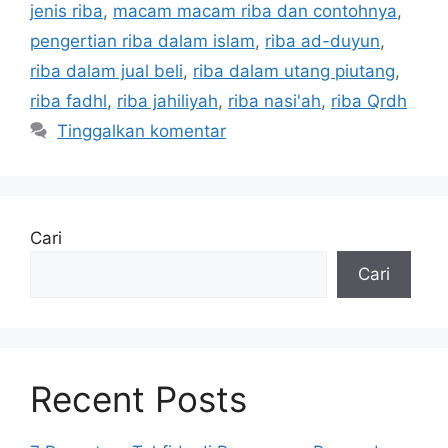
jenis riba
,
macam macam riba dan contohnya
,
pengertian riba dalam islam
,
riba ad-duyun
,
riba dalam jual beli
,
riba dalam utang piutang
,
riba fadhl
,
riba jahiliyah
,
riba nasi'ah
,
riba Qrdh
Tinggalkan komentar
Cari
Cari
Recent Posts