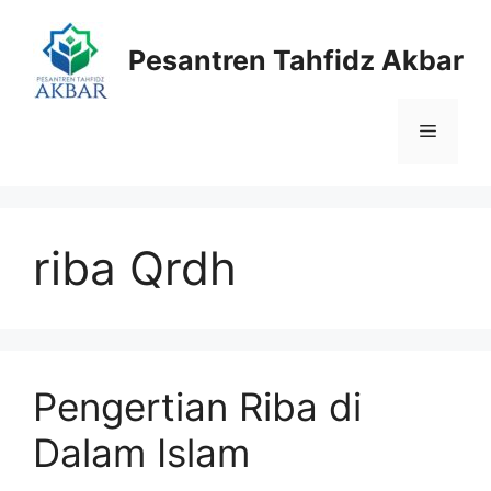
Langsung
ke
Pesantren Tahfidz Akbar
isi
Menu
riba Qrdh
Pengertian Riba di
Dalam Islam