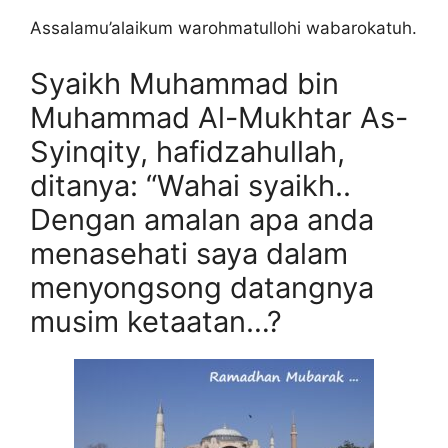
Assalamu’alaikum warohmatullohi wabarokatuh.
Syaikh Muhammad bin
Muhammad Al-Mukhtar As-
Syinqity, hafidzahullah,
ditanya: “Wahai syaikh..
Dengan amalan apa anda
menasehati saya dalam
menyongsong datangnya
musim ketaatan…?