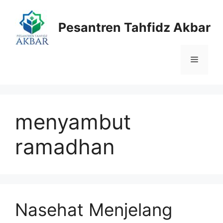
Langsung
ke
Pesantren Tahfidz Akbar
isi
Menu
menyambut
ramadhan
Nasehat Menjelang