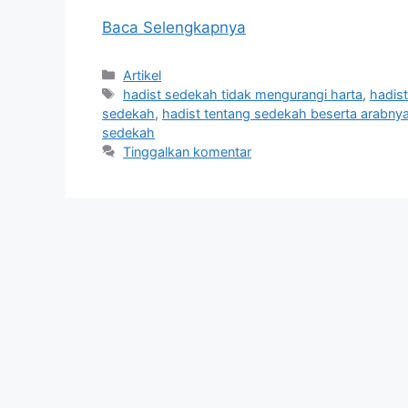
Baca Selengkapnya
Kategori
Artikel
Tag
hadist sedekah tidak mengurangi harta
,
hadis
sedekah
,
hadist tentang sedekah beserta arabny
sedekah
Tinggalkan komentar