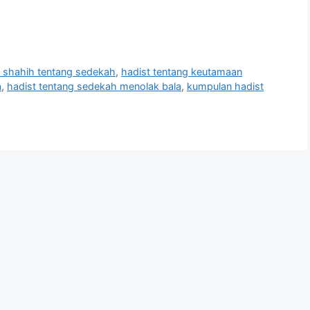
t shahih tentang sedekah
,
hadist tentang keutamaan
a
,
hadist tentang sedekah menolak bala
,
kumpulan hadist