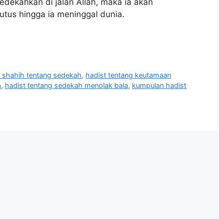
dekahkan di jalan Allah, maka ia akan
tus hingga ia meninggal dunia.
t shahih tentang sedekah
,
hadist tentang keutamaan
a
,
hadist tentang sedekah menolak bala
,
kumpulan hadist