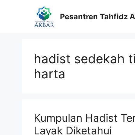
Langsung
ke
Pesantren Tahfidz 
isi
hadist sedekah 
harta
Kumpulan Hadist Te
Layak Diketahui