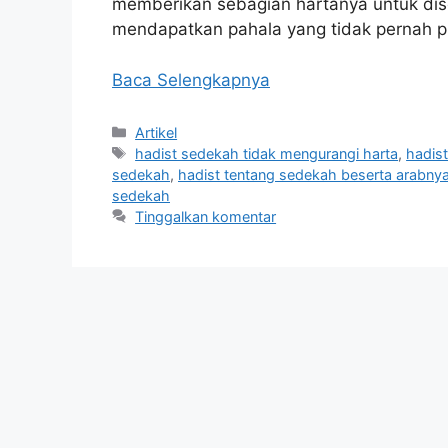
memberikan sebagian hartanya untuk dise
mendapatkan pahala yang tidak pernah pu
Baca Selengkapnya
Kategori
Artikel
Tag
hadist sedekah tidak mengurangi harta
,
hadis
sedekah
,
hadist tentang sedekah beserta arabny
sedekah
Tinggalkan komentar