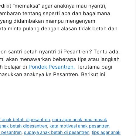
dikit “memaksa” agar anaknya mau nyantri,
mbaran tentang seperti apa dan bagaimana
nak yang didambakan mampu mengenyam
ata minta pulang dengan alasan tidak betah dan
on santri betah nyantri di Pesantren.? Tentu ada,
kami akan menawarkan beberapa tips atau langkah
h belajar di
Pondok Pesantren.
Terutama bagi
emasukkan anaknya ke Pesantren. Berikut ini
r anak betah dipesantren
,
cara agar anak mau masuk
anak betah dipesantren
,
kata motivasi anak pesantren
,
 pesantren
,
supaya anak betah di pesantren
,
tips agar anak