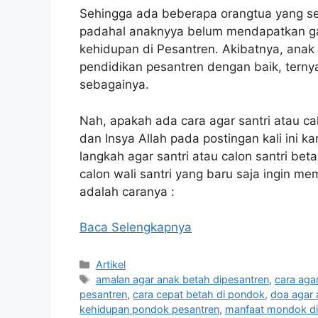
Sehingga ada beberapa orangtua yang se
padahal anaknyya belum mendapatkan ga
kehidupan di Pesantren. Akibatnya, a
pendidikan pesantren dengan baik, terny
sebagainya.
Nah, apakah ada cara agar santri atau cal
dan Insya Allah pada postingan kali ini 
langkah agar santri atau calon santri beta
calon wali santri yang baru saja ingin m
adalah caranya :
Baca Selengkapnya
Kategori
Artikel
Tag
amalan agar anak betah dipesantren
,
cara aga
pesantren
,
cara cepat betah di pondok
,
doa agar 
kehidupan pondok pesantren
,
manfaat mondok di