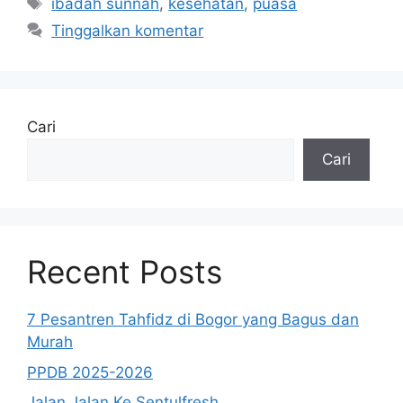
Tag
ibadah sunnah
,
kesehatan
,
puasa
Tinggalkan komentar
Cari
Cari
Recent Posts
7 Pesantren Tahfidz di Bogor yang Bagus dan
Murah
PPDB 2025-2026
Jalan Jalan Ke Sentulfresh