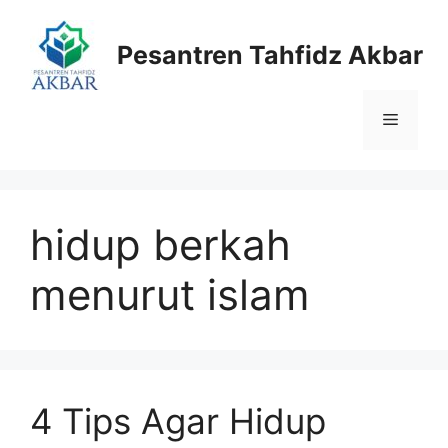
Langsung
ke
Pesantren Tahfidz Akbar
isi
Menu
hidup berkah
menurut islam
4 Tips Agar Hidup