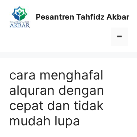
Langsung
ke
Pesantren Tahfidz Akbar
isi
Menu
cara menghafal
alquran dengan
cepat dan tidak
mudah lupa