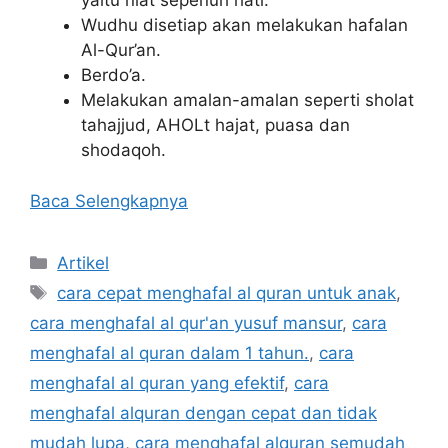
yaitu niat sepenuh hati.
Wudhu disetiap akan melakukan hafalan
Al-Qur’an.
Berdo’a.
Melakukan amalan-amalan seperti sholat
tahajjud, AHOLt hajat, puasa dan
shodaqoh.
Baca Selengkapnya
Kategori
Artikel
Tag
cara cepat menghafal al quran untuk anak
,
cara menghafal al qur'an yusuf mansur
,
cara
menghafal al quran dalam 1 tahun.
,
cara
menghafal al quran yang efektif
,
cara
menghafal alquran dengan cepat dan tidak
mudah lupa
,
cara menghafal alquran semudah