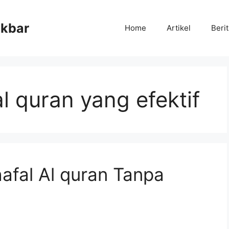
Akbar
Home
Artikel
Beri
l quran yang efektif
afal Al quran Tanpa