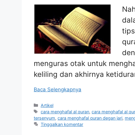
Nah
dal
tip
qur
den
menguras otak untuk menghaf
keliling dan akhirnya ketidur
Baca Selengkapnya
Kategori
Artikel
Tag
cara menghafal al quran
,
cara menghafal al qur
tersenyum
,
cara menghafal quran degan jari
,
meng
Tinggalkan komentar