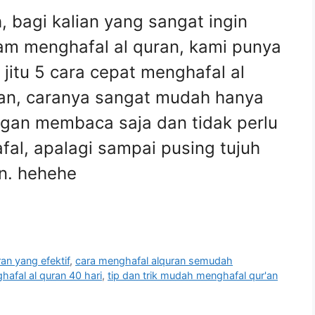
, bagi kalian yang sangat ingin
am menghafal al quran, kami punya
s jitu 5 cara cepat menghafal al
an, caranya sangat mudah hanya
gan membaca saja dan tidak perlu
al, apalagi sampai pusing tujuh
an. hehehe
an yang efektif
,
cara menghafal alquran semudah
hafal al quran 40 hari
,
tip dan trik mudah menghafal qur'an