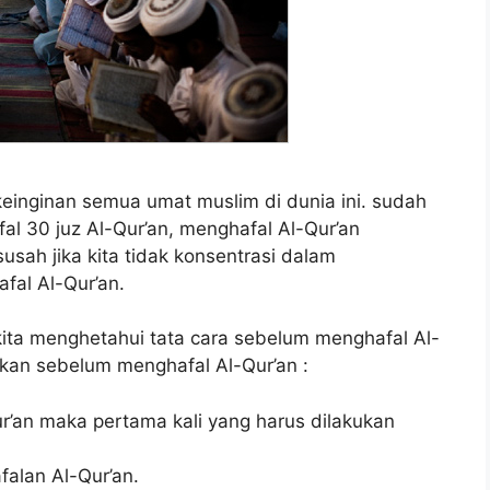
einginan semua umat muslim di dunia ini. sudah
fal 30 juz Al-Qur’an, menghafal Al-Qur’an
ah jika kita tidak konsentrasi dalam
fal Al-Qur’an.
kita menghetahui tata cara sebelum menghafal Al-
ukan sebelum menghafal Al-Qur’an :
ur’an maka pertama kali yang harus dilakukan
alan Al-Qur’an.