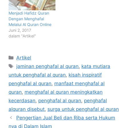
Menjadi Hafidz Quran
Dengan Menghafal
Melalui Al Quran Online
Juni 2, 2017
dalam "Artikel"
Kategori
Artikel
Tag
jaminan penghafal al quran
,
kata mutiara
untuk penghafal al quran
,
kisah inspiratif
penghafal al quran
,
manfaat menghafal al
quran
,
menghafal al quran meningkatkan
kecerdasan
,
penghafal al quran
,
penghafal
alquran disebut
,
surga untuk penghafal al quran
Pengertian Jual Beli dan Riba serta Hukum
nya di Dalam Islam