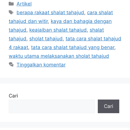
Kategori
Artikel
Tag
berapa rakaat shalat tahajud
,
cara shalat
tahajud dan witir
,
kaya dan bahagia dengan
tahajud
,
keajaiban shalat tahajud
,
shalat
tahajud
,
sholat tahajud
,
tata cara shalat tahajud
4 rakaat
,
tata cara shalat tahajud yang benar
,
waktu utama melaksanakan sholat tahajud
Tinggalkan komentar
Cari
Cari