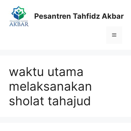
Langsung
ke
Pesantren Tahfidz Akbar
isi
Menu
waktu utama
melaksanakan
sholat tahajud