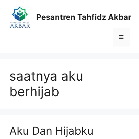
Langsung
ke
Pesantren Tahfidz Akbar
isi
Menu
saatnya aku
berhijab
Aku Dan Hijabku