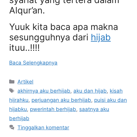
Alqur’an.
Yuuk kita baca apa makna
sesungguhnya dari
hijab
ituu..!!!!
Baca Selengkapnya
Kategori
Artikel
Tag
akhirnya aku berhijab
,
aku dan hijab
,
kisah
hijrahku
,
perjuangan aku berhijab
,
puisi aku dan
hijabku
,
pwerintah berhijab
,
saatnya aku
berhijab
Tinggalkan komentar