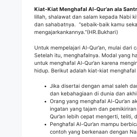
Kiat-Kiat Menghafal Al-Qur’an ala Sant
lillah, shalawat dan salam kepada Nabi
dan sahabatnya. “sebaik-baik kamu sekal
mengajarkankannya.”(HR.Bukhari)
Untuk mempelajari Al-Qur’an, mulai dari
Setelah itu, menghafalnya. Modal yang ha
untuk menghafal Al-Qur’an karena mengin
hidup. Berikut adalah kiat-kiat menghafal 
Jika disertai dengan amal saleh d
dan kebahagiaan di dunia dan akhi
Orang yang menghafal Al-Qur’an a
ingatan yang tajam dan pemikiriran
Qur’an lebih cepat mengerti, teliti, d
Penghafal Al-Qur’an mampu berbic
contoh yang berkenaan dengan Na