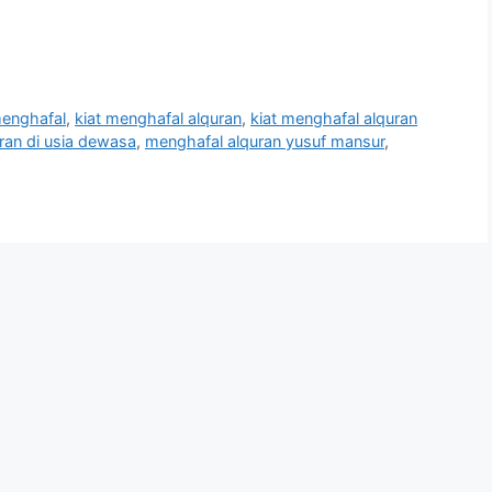
menghafal
,
kiat menghafal alquran
,
kiat menghafal alquran
ran di usia dewasa
,
menghafal alquran yusuf mansur
,