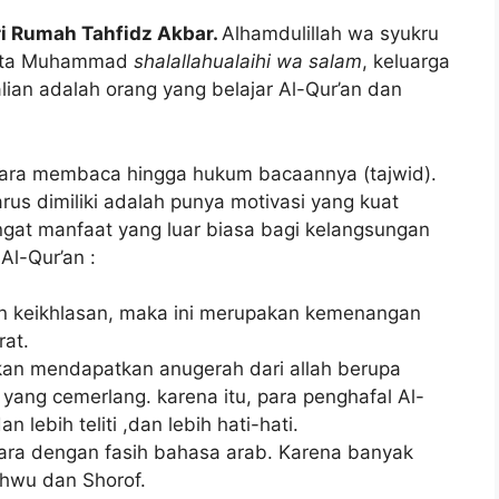
ri Rumah Tahfidz Akbar.
Alhamdulillah wa syukru
 kita Muhammad
shalallahualaihi wa salam
, keluarga
ian adalah orang yang belajar Al-Qur’an dan
 cara membaca hingga hukum bacaannya (tajwid).
rus dimiliki adalah punya motivasi yang kuat
gat manfaat yang luar biasa bagi kelangsungan
Al-Qur’an :
an keikhlasan, maka ini merupakan kemenangan
rat.
kan mendapatkan anugerah dari allah berupa
 yang cemerlang. karena itu, para penghafal Al-
an lebih teliti ,dan lebih hati-hati.
ara dengan fasih bahasa arab. Karena banyak
hwu dan Shorof.