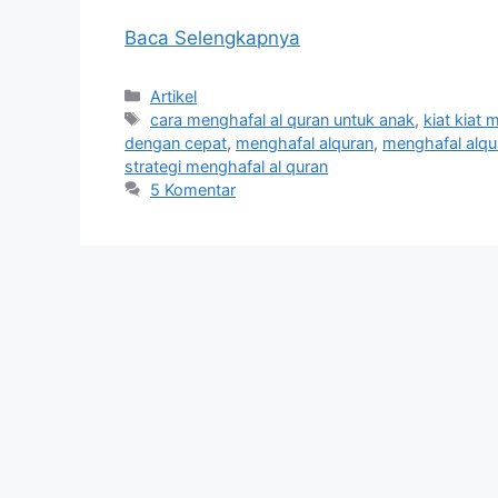
Baca Selengkapnya
Kategori
Artikel
Tag
cara menghafal al quran untuk anak
,
kiat kiat 
dengan cepat
,
menghafal alquran
,
menghafal alqu
strategi menghafal al quran
5 Komentar