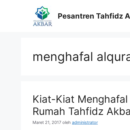
Langsung
ke
Pesantren Tahfidz 
isi
menghafal alqur
Kiat-Kiat Menghafal 
Rumah Tahfidz Akba
Maret 21, 2017
oleh
administrator