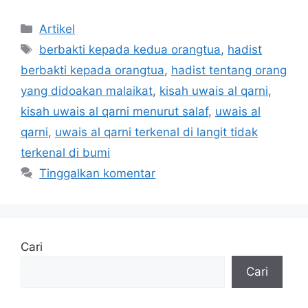
Kategori
Artikel
Tag
berbakti kepada kedua orangtua
,
hadist
berbakti kepada orangtua
,
hadist tentang orang
yang didoakan malaikat
,
kisah uwais al qarni
,
kisah uwais al qarni menurut salaf
,
uwais al
qarni
,
uwais al qarni terkenal di langit tidak
terkenal di bumi
Tinggalkan komentar
Cari
Cari