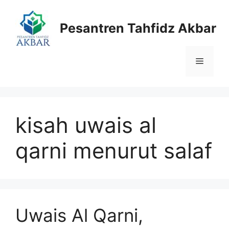
Langsung
ke
Pesantren Tahfidz Akbar
isi
Menu
kisah uwais al
qarni menurut salaf
Uwais Al Qarni,