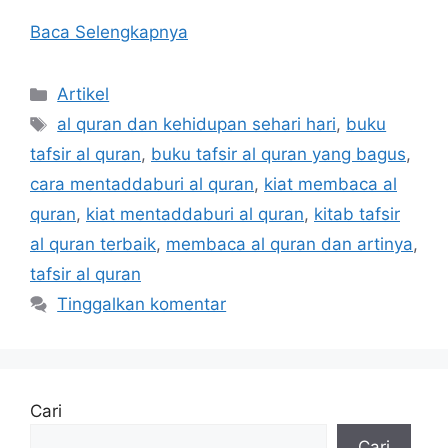
Baca Selengkapnya
Kategori
Artikel
Tag
al quran dan kehidupan sehari hari
,
buku
tafsir al quran
,
buku tafsir al quran yang bagus
,
cara mentaddaburi al quran
,
kiat membaca al
quran
,
kiat mentaddaburi al quran
,
kitab tafsir
al quran terbaik
,
membaca al quran dan artinya
,
tafsir al quran
Tinggalkan komentar
Cari
Cari