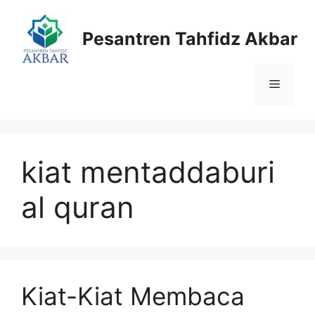
Langsung
ke
Pesantren Tahfidz Akbar
isi
Menu
kiat mentaddaburi
al quran
Kiat-Kiat Membaca