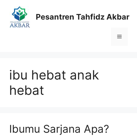
Langsung
ke
Pesantren Tahfidz Akbar
isi
Menu
ibu hebat anak
hebat
Ibumu Sarjana Apa?