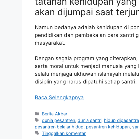
tatanan kehidupan yang
akan dijumpai saat terju
Namun bedanya adalah kehidupan di po
pendidikan dan pembekalan para santri 
masyarakat.
Dengan segala program yang diterapkan,
serta moral untuk menjadi manusia yang be
selalu menjaga ukhuwah islamiyah melalu
disiplin yang harus dipatuhi setiap santri.
Baca Selengkapnya
Kategori
Berita Akbar
Tag
dunia pesantren
,
dunia santri
,
hidup dipesantr
pesantren belajar hidup
,
pesantren kehidupan
,
san
Tinggalkan komentar