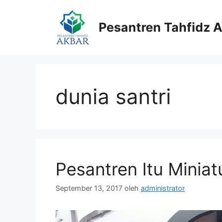
Langsung
ke
Pesantren Tahfidz 
isi
dunia santri
Pesantren Itu Minia
September 13, 2017
oleh
administrator