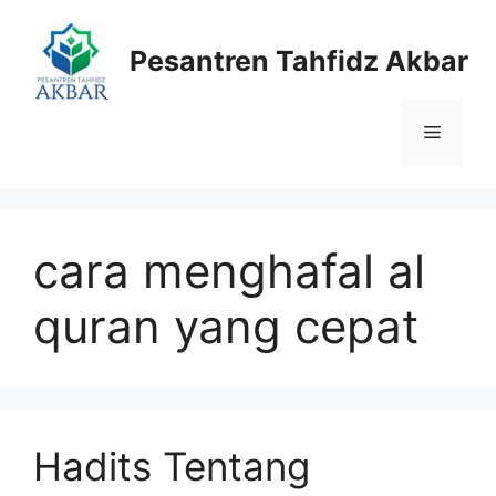
Langsung
ke
Pesantren Tahfidz Akbar
isi
Menu
cara menghafal al
quran yang cepat
Hadits Tentang