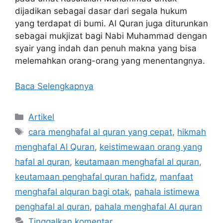
dijadikan sebagai dasar dari segala hukum
yang terdapat di bumi. Al Quran juga diturunkan
sebagai mukjizat bagi Nabi Muhammad dengan
syair yang indah dan penuh makna yang bisa
melemahkan orang-orang yang menentangnya.
Baca Selengkapnya
Kategori
Artikel
Tag
cara menghafal al quran yang cepat
,
hikmah
menghafal Al Quran
,
keistimewaan orang yang
hafal al quran
,
keutamaan menghafal al quran
,
keutamaan penghafal quran hafidz
,
manfaat
menghafal alquran bagi otak
,
pahala istimewa
penghafal al quran
,
pahala menghafal Al quran
Tinggalkan komentar