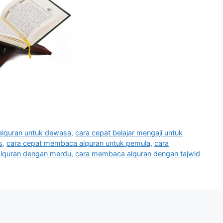
 alquran untuk dewasa
,
cara cepat belajar mengaji untuk
s
,
cara cepat membaca alquran untuk pemula
,
cara
lquran dengan merdu
,
cara membaca alquran dengan tajwid