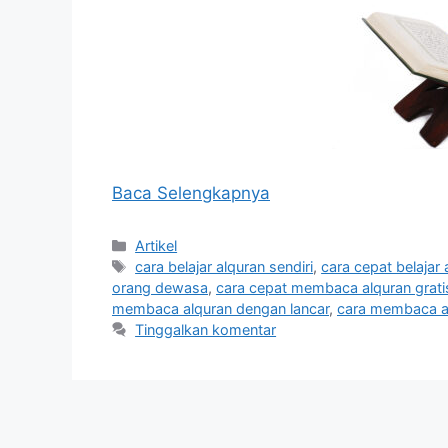
Baca Selengkapnya
Kategori
Artikel
Tag
cara belajar alquran sendiri
,
cara cepat belajar
orang dewasa
,
cara cepat membaca alquran grati
membaca alquran dengan lancar
,
cara membaca a
Tinggalkan komentar