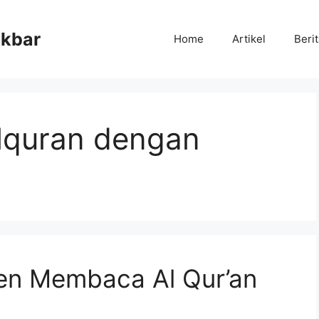
Akbar
Home
Artikel
Beri
lquran dengan
ten Membaca Al Qur’an