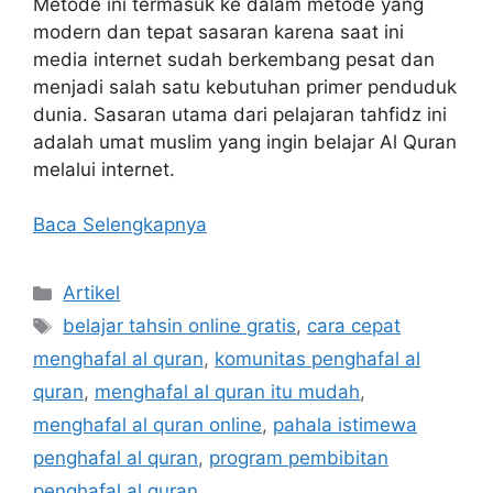
Metode ini termasuk ke dalam metode yang
modern dan tepat sasaran karena saat ini
media internet sudah berkembang pesat dan
menjadi salah satu kebutuhan primer penduduk
dunia. Sasaran utama dari pelajaran tahfidz ini
adalah umat muslim yang ingin belajar Al Quran
melalui internet.
Baca Selengkapnya
Kategori
Artikel
Tag
belajar tahsin online gratis
,
cara cepat
menghafal al quran
,
komunitas penghafal al
quran
,
menghafal al quran itu mudah
,
menghafal al quran online
,
pahala istimewa
penghafal al quran
,
program pembibitan
penghafal al quran