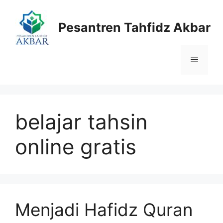
Langsung
ke
Pesantren Tahfidz Akbar
isi
Menu
belajar tahsin
online gratis
Menjadi Hafidz Quran