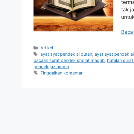
terma
tak j
untuk
Baca
Kategori
Artikel
Tag
ayat ayat pendek al quran
,
ayat ayat pendek al
bacaan surat pendek sholat magrib
,
hafalan sura
pendek juz amma
Tinggalkan komentar