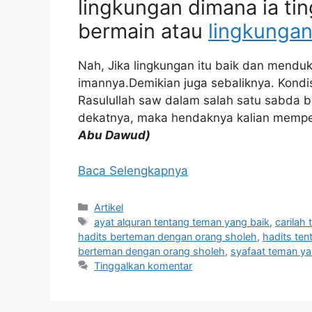
lingkungan dimana ia tin
bermain atau
lingkungan
Nah, Jika lingkungan itu baik dan mendu
imannya.Demikian juga sebaliknya. Kondis
Rasulullah saw dalam salah satu sabda b
dekatnya, maka hendaknya kalian memper
Abu Dawud)
Baca Selengkapnya
Kategori
Artikel
Tag
ayat alquran tentang teman yang baik
,
carilah
hadits berteman dengan orang sholeh
,
hadits te
berteman dengan orang sholeh
,
syafaat teman y
Tinggalkan komentar