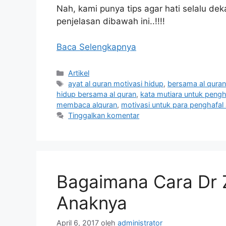
Nah, kami punya tips agar hati selalu dek
penjelasan dibawah ini..!!!!
Baca Selengkapnya
Kategori
Artikel
Tag
ayat al quran motivasi hidup
,
bersama al qura
hidup bersama al quran
,
kata mutiara untuk pengh
membaca alquran
,
motivasi untuk para penghafal 
Tinggalkan komentar
Bagaimana Cara Dr Z
Anaknya
April 6, 2017
oleh
administrator