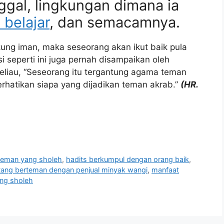
ggal, lingkungan dimana ia
 belajar
, dan semacamnya.
kung iman, maka seseorang akan ikut baik pula
i seperti ini juga pernah disampaikan oleh
eliau, “Seseorang itu tergantung agama teman
hatikan siapa yang dijadikan teman akrab.”
(HR.
 teman yang sholeh
,
hadits berkumpul dengan orang baik
,
ntang berteman dengan penjual minyak wangi
,
manfaat
ang sholeh