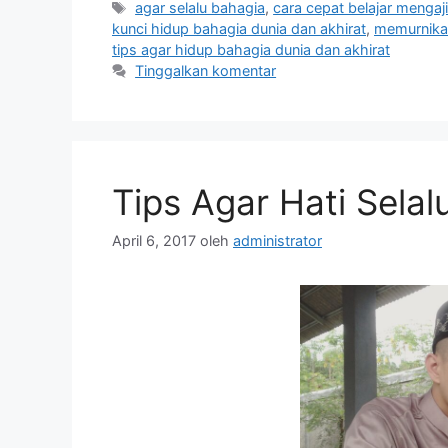
Tag
agar selalu bahagia
,
cara cepat belajar menga
kunci hidup bahagia dunia dan akhirat
,
memurnika
tips agar hidup bahagia dunia dan akhirat
Tinggalkan komentar
Tips Agar Hati Sela
April 6, 2017
oleh
administrator