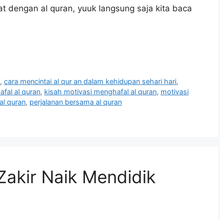
at dengan al quran, yuuk langsung saja kita baca
n
,
cara mencintai al qur an dalam kehidupan sehari hari
,
afal al quran
,
kisah motivasi menghafal al quran
,
motivasi
al quran
,
perjalanan bersama al quran
akir Naik Mendidik