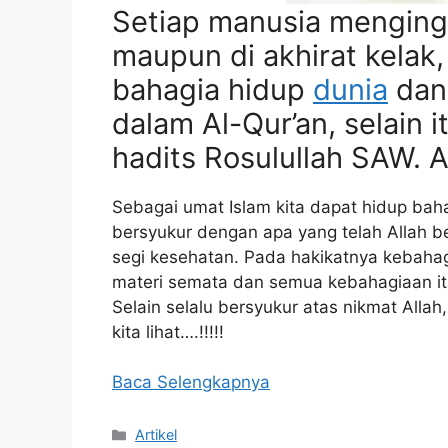
Setiap manusia mengingi
maupun di akhirat kelak,
bahagia hidup
dunia
da
dalam Al-Qur’an, selain i
hadits Rosulullah SAW. 
Sebagai umat Islam kita dapat hidup bah
bersyukur dengan apa yang telah Allah be
segi kesehatan. Pada hakikatnya kebahag
materi semata dan semua kebahagiaan itu
Selain selalu bersyukur atas nikmat Allah
kita lihat….!!!!!
Baca Selengkapnya
Kategori
Artikel