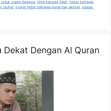
ji untuk orang dewasa
,
cinta kepada Allah
,
hidup bahagia
,
n tauhid
,
syarat hidup bahagia dunia dan akhirat
,
taubat
,
lu Dekat Dengan Al Quran